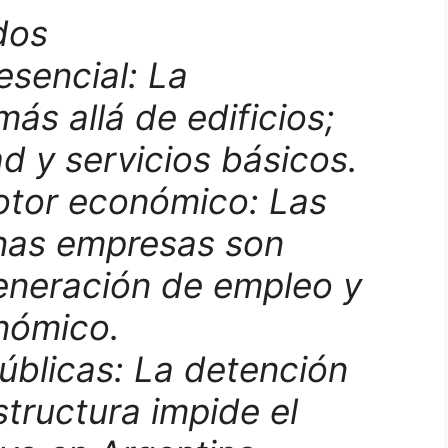
dos
esencial: La
más allá de edificios;
d y servicios básicos.
or económico: Las
nas empresas son
generación de empleo y
nómico.
úblicas: La detención
structura impide el