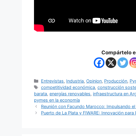
Compártelo en
Entrevistas
,
Industria
,
Opinion
,
Producción
,
Py
competitividad económica
,
construcción soste
barata
,
energías renovables
,
infraestructura en Ar
pymes en la economía
Reunión con Facundo Marocco: Impulsando el D
Puerto de La Plata y FIWARE: Innovación para 