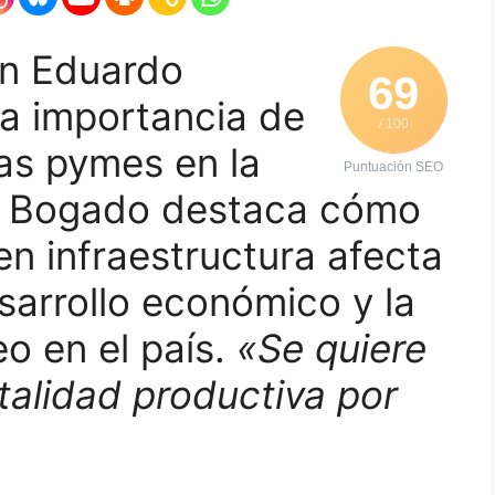
on Eduardo
69
la importancia de
/ 100
las pymes en la
Puntuación SEO
. Bogado destaca cómo
 en infraestructura afecta
sarrollo económico y la
o en el país.
«Se quiere
alidad productiva por