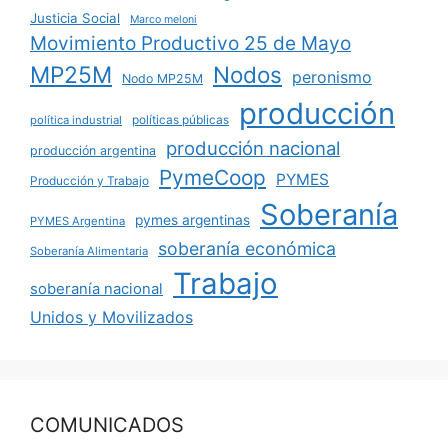
Justicia Social
Marco meloni
Movimiento Productivo 25 de Mayo
MP25M
Nodos
peronismo
Nodo MP25M
producción
políticas públicas
política industrial
producción nacional
producción argentina
PymeCoop
PYMES
Producción y Trabajo
Soberanía
pymes argentinas
PYMES Argentina
soberanía económica
Soberanía Alimentaria
Trabajo
soberanía nacional
Unidos y Movilizados
COMUNICADOS