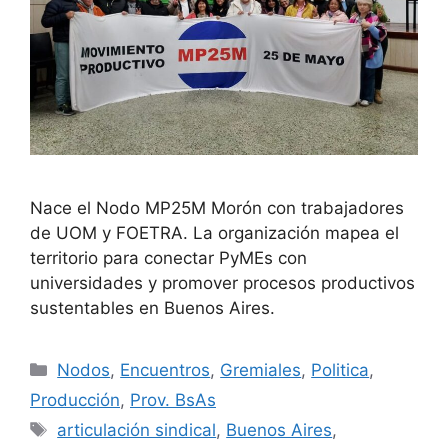
Nace el Nodo MP25M Morón con trabajadores
de UOM y FOETRA. La organización mapea el
territorio para conectar PyMEs con
universidades y promover procesos productivos
sustentables en Buenos Aires.
Nodos
,
Encuentros
,
Gremiales
,
Politica
,
Producción
,
Prov. BsAs
articulación sindical
,
Buenos Aires
,