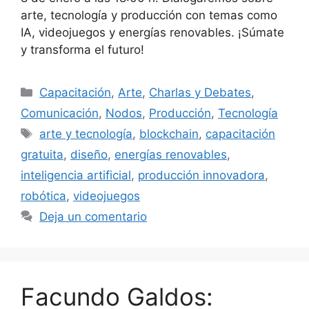
arte, tecnología y producción con temas como
IA, videojuegos y energías renovables. ¡Súmate
y transforma el futuro!
Capacitación
,
Arte
,
Charlas y Debates
,
Comunicación
,
Nodos
,
Producción
,
Tecnología
arte y tecnología
,
blockchain
,
capacitación
gratuita
,
diseño
,
energías renovables
,
inteligencia artificial
,
producción innovadora
,
robótica
,
videojuegos
Deja un comentario
Facundo Galdos: