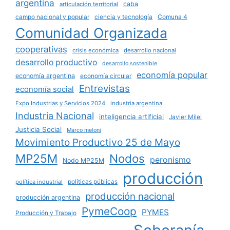
argentina
caba
articulación territorial
campo nacional y popular
ciencia y tecnología
Comuna 4
Comunidad Organizada
cooperativas
crisis económica
desarrollo nacional
desarrollo productivo
desarrollo sostenible
economía popular
economía argentina
economía circular
Entrevistas
economía social
Expo Industrias y Servicios 2024
industria argentina
Industria Nacional
inteligencia artificial
Javier Milei
Justicia Social
Marco meloni
Movimiento Productivo 25 de Mayo
MP25M
Nodos
peronismo
Nodo MP25M
producción
políticas públicas
política industrial
producción nacional
producción argentina
PymeCoop
PYMES
Producción y Trabajo