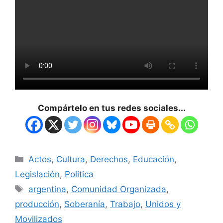
Compártelo en tus redes sociales...
Actos
,
Cultura
,
Derechos
,
Educación
,
Legislación
,
Politica
argentina
,
Comunidad Organizada
,
producción
,
Soberanía
,
Trabajo
,
Unidos y
Movilizados