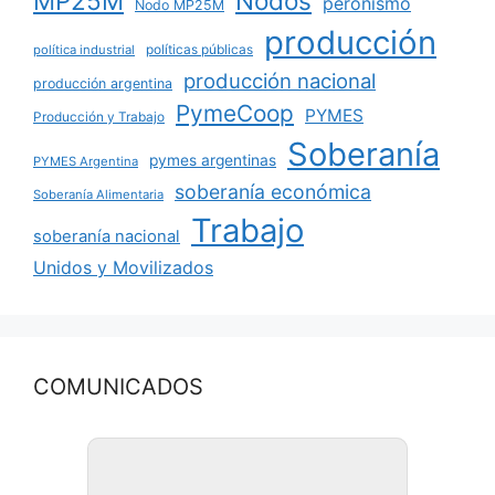
MP25M
Nodos
peronismo
Nodo MP25M
producción
políticas públicas
política industrial
producción nacional
producción argentina
PymeCoop
PYMES
Producción y Trabajo
Soberanía
pymes argentinas
PYMES Argentina
soberanía económica
Soberanía Alimentaria
Trabajo
soberanía nacional
Unidos y Movilizados
COMUNICADOS