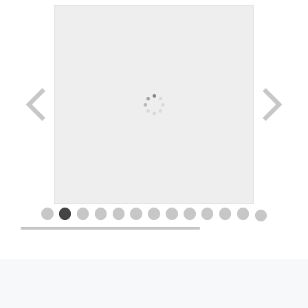
© 2026 Movimiento Productivo 25 de Mayo
• Creado
con
GeneratePress