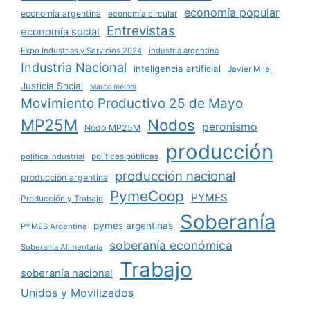
economía popular
economía argentina
economía circular
Entrevistas
economía social
Expo Industrias y Servicios 2024
industria argentina
Industria Nacional
inteligencia artificial
Javier Milei
Justicia Social
Marco meloni
Movimiento Productivo 25 de Mayo
MP25M
Nodos
peronismo
Nodo MP25M
producción
políticas públicas
política industrial
producción nacional
producción argentina
PymeCoop
PYMES
Producción y Trabajo
Soberanía
pymes argentinas
PYMES Argentina
soberanía económica
Soberanía Alimentaria
Trabajo
soberanía nacional
Unidos y Movilizados