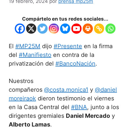
19 febrero, 2024
por
prensa mp25m
Compártelo en tus redes sociales...
El
#MP25M
dijo
#Presente
en la firma
del
#Manifiesto
en contra de la
privatización del
#BancoNación
.
Nuestros
compañeros
@costa.monica1
y
@daniel
moreiraok
dieron testimonio el viernes
en la Casa Central del
#BNA
, junto a los
dirigentes gremiales
Daniel Mercado
y
Alberto Lamas
.