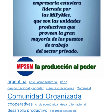
argentina
caba
articulación territorial
campo nacional y popular
ciencia y tecnología
Comuna 4
Comunidad Organizada
cooperativas
crisis económica
desarrollo nacional
desarrollo productivo
desarrollo sostenible