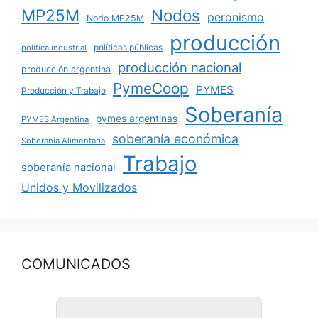
MP25M
Nodos
peronismo
Nodo MP25M
producción
políticas públicas
política industrial
producción nacional
producción argentina
PymeCoop
PYMES
Producción y Trabajo
Soberanía
pymes argentinas
PYMES Argentina
soberanía económica
Soberanía Alimentaria
Trabajo
soberanía nacional
Unidos y Movilizados
COMUNICADOS