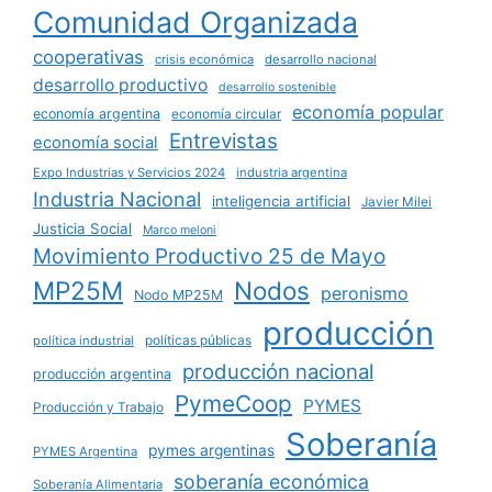
Comunidad Organizada
cooperativas
crisis económica
desarrollo nacional
desarrollo productivo
desarrollo sostenible
economía popular
economía argentina
economía circular
Entrevistas
economía social
Expo Industrias y Servicios 2024
industria argentina
Industria Nacional
inteligencia artificial
Javier Milei
Justicia Social
Marco meloni
Movimiento Productivo 25 de Mayo
MP25M
Nodos
peronismo
Nodo MP25M
producción
políticas públicas
política industrial
producción nacional
producción argentina
PymeCoop
PYMES
Producción y Trabajo
Soberanía
pymes argentinas
PYMES Argentina
soberanía económica
Soberanía Alimentaria