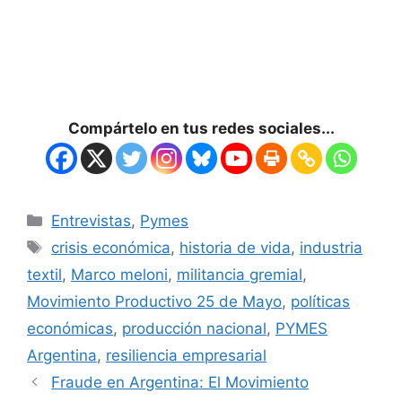
Compártelo en tus redes sociales...
Entrevistas
,
Pymes
crisis económica
,
historia de vida
,
industria
textil
,
Marco meloni
,
militancia gremial
,
Movimiento Productivo 25 de Mayo
,
políticas
económicas
,
producción nacional
,
PYMES
Argentina
,
resiliencia empresarial
Fraude en Argentina: El Movimiento