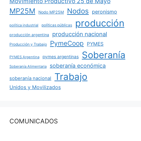
Movimiento Productivo 25 de Mayo
MP25M
Nodos
peronismo
Nodo MP25M
producción
políticas públicas
política industrial
producción nacional
producción argentina
PymeCoop
PYMES
Producción y Trabajo
Soberanía
pymes argentinas
PYMES Argentina
soberanía económica
Soberanía Alimentaria
Trabajo
soberanía nacional
Unidos y Movilizados
COMUNICADOS