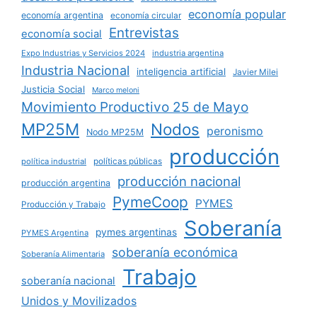
economía popular
economía argentina
economía circular
Entrevistas
economía social
Expo Industrias y Servicios 2024
industria argentina
Industria Nacional
inteligencia artificial
Javier Milei
Justicia Social
Marco meloni
Movimiento Productivo 25 de Mayo
MP25M
Nodos
peronismo
Nodo MP25M
producción
políticas públicas
política industrial
producción nacional
producción argentina
PymeCoop
PYMES
Producción y Trabajo
Soberanía
pymes argentinas
PYMES Argentina
soberanía económica
Soberanía Alimentaria
Trabajo
soberanía nacional
Unidos y Movilizados