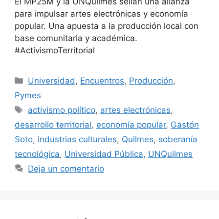
El MP25M y la UNQuilmes sellan una alianza
para impulsar artes electrónicas y economía
popular. Una apuesta a la producción local con
base comunitaria y académica.
#ActivismoTerritorial
Universidad
,
Encuentros
,
Producción
,
Pymes
activismo político
,
artes electrónicas
,
desarrollo territorial
,
economía popular
,
Gastón
Soto
,
industrias culturales
,
Quilmes
,
soberanía
tecnológica
,
Universidad Pública
,
UNQuilmes
Deja un comentario