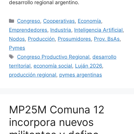
desarrollo regional argentino.
Congreso
,
Cooperativas
,
Economía
,
Emprendedores
,
Industria
,
Inteligencia Artificial
,
Nodos
,
Producción
,
Prosumidores
,
Prov. BsAs
,
Pymes
Congreso Productivo Regional
,
desarrollo
territorial
,
economía social
,
Luján 2026
,
producción regional
,
pymes argentinas
MP25M Comuna 12
incorpora nuevos