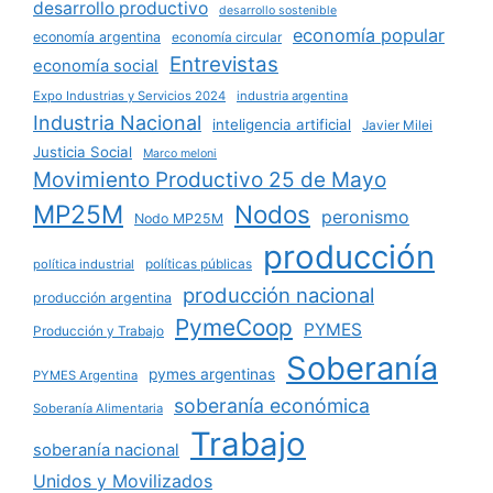
desarrollo productivo
desarrollo sostenible
economía popular
economía argentina
economía circular
Entrevistas
economía social
Expo Industrias y Servicios 2024
industria argentina
Industria Nacional
inteligencia artificial
Javier Milei
Justicia Social
Marco meloni
Movimiento Productivo 25 de Mayo
MP25M
Nodos
peronismo
Nodo MP25M
producción
políticas públicas
política industrial
producción nacional
producción argentina
PymeCoop
PYMES
Producción y Trabajo
Soberanía
pymes argentinas
PYMES Argentina
soberanía económica
Soberanía Alimentaria
Trabajo
soberanía nacional
Unidos y Movilizados