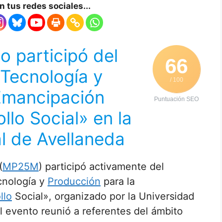
 tus redes sociales...
o participó del
66
 Tecnología y
/ 100
Emancipación
Puntuación SEO
llo Social» en la
l de Avellaneda
(
MP25M
) participó activamente del
cnología y
Producción
para la
llo
Social», organizado por la Universidad
El evento reunió a referentes del ámbito