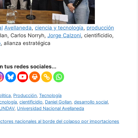
al
Avellaneda
,
ciencia y tecnología
,
producción
llan, Carlos Norryh,
Jorge Calzoni
, cientificidio,
o
, alianza estratégica
 tus redes sociales...
litica
,
Producción
,
Tecnología
ecnología
,
cientificidio
,
Daniel Gollan
,
desarrollo social
,
UNDAV
,
Universidad Nacional Avellaneda
oductores nacionales al borde del colapso por importaciones