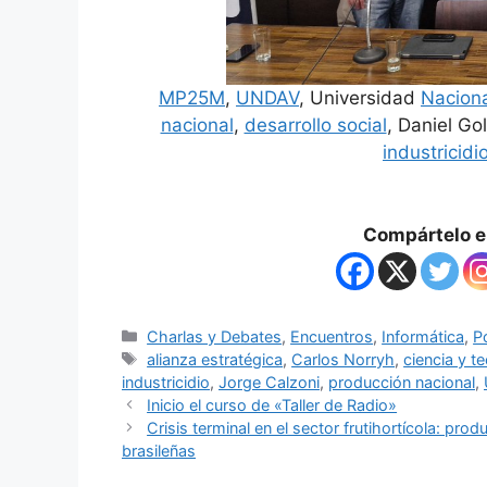
MP25M
,
UNDAV
, Universidad
Nacion
nacional
,
desarrollo social
, Daniel Go
industricidi
Compártelo en
Charlas y Debates
,
Encuentros
,
Informática
,
Po
alianza estratégica
,
Carlos Norryh
,
ciencia y t
industricidio
,
Jorge Calzoni
,
producción nacional
,
Inicio el curso de «Taller de Radio»
Crisis terminal en el sector frutihortícola: pr
brasileñas