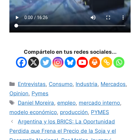
Compártelo en tus redes sociales...
Entrevistas
,
Consumo
,
Industria
,
Mercados
,
Opinion
,
Pymes
Daniel Moreira
,
empleo
,
mercado interno
,
modelo económico
,
producción
,
PYMES
Argentina y los BRICS: La Oportunidad
Perdida que Frena el Precio de la Soja y el