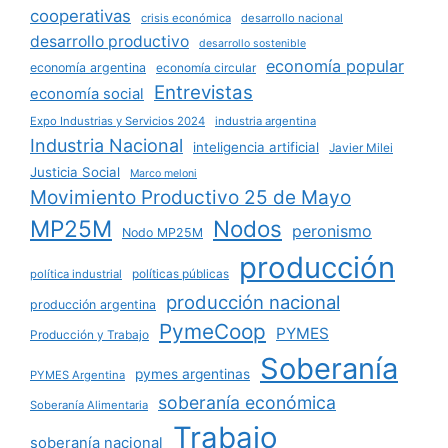
cooperativas
crisis económica
desarrollo nacional
desarrollo productivo
desarrollo sostenible
economía popular
economía argentina
economía circular
Entrevistas
economía social
Expo Industrias y Servicios 2024
industria argentina
Industria Nacional
inteligencia artificial
Javier Milei
Justicia Social
Marco meloni
Movimiento Productivo 25 de Mayo
MP25M
Nodos
peronismo
Nodo MP25M
producción
políticas públicas
política industrial
producción nacional
producción argentina
PymeCoop
PYMES
Producción y Trabajo
Soberanía
pymes argentinas
PYMES Argentina
soberanía económica
Soberanía Alimentaria
Trabajo
soberanía nacional