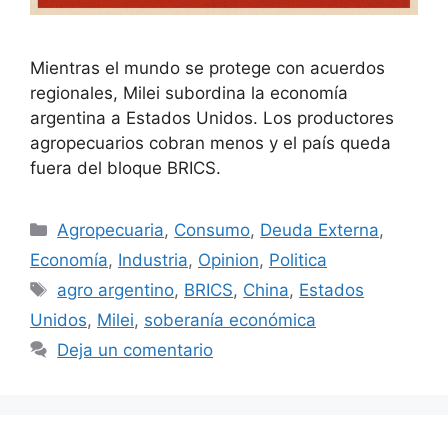
Mientras el mundo se protege con acuerdos
regionales, Milei subordina la economía
argentina a Estados Unidos. Los productores
agropecuarios cobran menos y el país queda
fuera del bloque BRICS.
Agropecuaria
,
Consumo
,
Deuda Externa
,
Economía
,
Industria
,
Opinion
,
Politica
agro argentino
,
BRICS
,
China
,
Estados
Unidos
,
Milei
,
soberanía económica
Deja un comentario