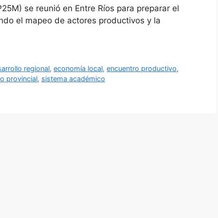
5M) se reunió en Entre Ríos para preparar el
ndo el mapeo de actores productivos y la
arrollo regional
,
economía local
,
encuentro productivo
,
 provincial
,
sistema académico