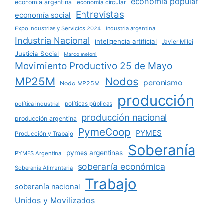
economía popular
economía argentina
economía circular
Entrevistas
economía social
Expo Industrias y Servicios 2024
industria argentina
Industria Nacional
inteligencia artificial
Javier Milei
Justicia Social
Marco meloni
Movimiento Productivo 25 de Mayo
MP25M
Nodos
peronismo
Nodo MP25M
producción
políticas públicas
política industrial
producción nacional
producción argentina
PymeCoop
PYMES
Producción y Trabajo
Soberanía
pymes argentinas
PYMES Argentina
soberanía económica
Soberanía Alimentaria
Trabajo
soberanía nacional
Unidos y Movilizados