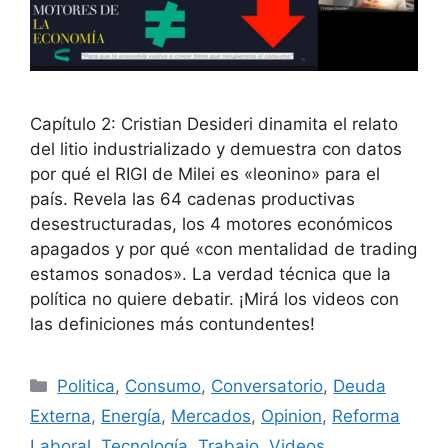
Capítulo 2: Cristian Desideri dinamita el relato
del litio industrializado y demuestra con datos
por qué el RIGI de Milei es «leonino» para el
país. Revela las 64 cadenas productivas
desestructuradas, los 4 motores económicos
apagados y por qué «con mentalidad de trading
estamos sonados». La verdad técnica que la
política no quiere debatir. ¡Mirá los videos con
las definiciones más contundentes!
Politica
,
Consumo
,
Conversatorio
,
Deuda
Externa
,
Energía
,
Mercados
,
Opinion
,
Reforma
Laboral
,
Tecnología
,
Trabajo
,
Videos