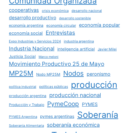
Comunidad Organizada
cooperativas
crisis económica
desarrollo nacional
desarrollo productivo
desarrollo sostenible
economía popular
economía argentina
economía circular
Entrevistas
economía social
Expo Industrias y Servicios 2024
industria argentina
Industria Nacional
inteligencia artificial
Javier Milei
Justicia Social
Marco meloni
Movimiento Productivo 25 de Mayo
MP25M
Nodos
peronismo
Nodo MP25M
producción
políticas públicas
política industrial
producción nacional
producción argentina
PymeCoop
PYMES
Producción y Trabajo
Soberanía
pymes argentinas
PYMES Argentina
soberanía económica
Soberanía Alimentaria