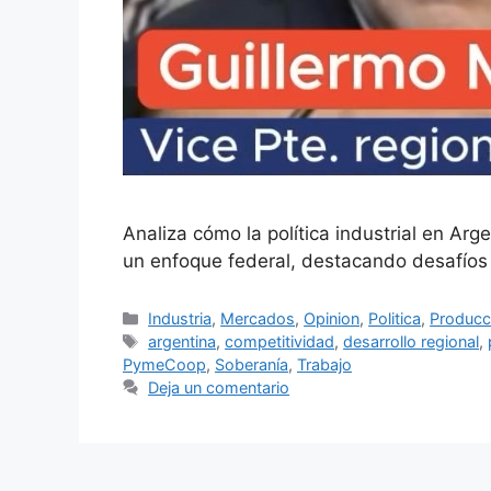
Analiza cómo la política industrial en Arg
un enfoque federal, destacando desafíos 
Industria
,
Mercados
,
Opinion
,
Politica
,
Producc
argentina
,
competitividad
,
desarrollo regional
,
PymeCoop
,
Soberanía
,
Trabajo
Deja un comentario