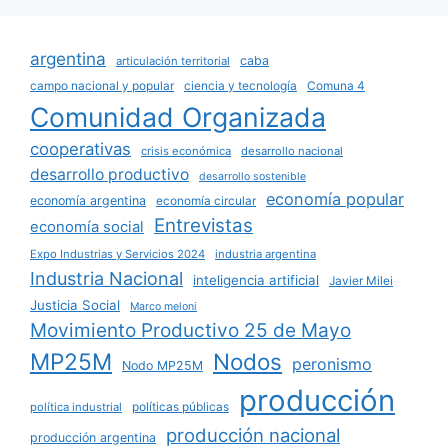
argentina
caba
articulación territorial
campo nacional y popular
ciencia y tecnología
Comuna 4
Comunidad Organizada
cooperativas
crisis económica
desarrollo nacional
desarrollo productivo
desarrollo sostenible
economía popular
economía argentina
economía circular
Entrevistas
economía social
Expo Industrias y Servicios 2024
industria argentina
Industria Nacional
inteligencia artificial
Javier Milei
Justicia Social
Marco meloni
Movimiento Productivo 25 de Mayo
MP25M
Nodos
peronismo
Nodo MP25M
producción
políticas públicas
política industrial
producción nacional
producción argentina