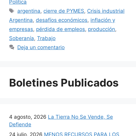
Politica
argentina
,
cierre de PYMES
,
Crisis industrial
Argentina
,
desafíos económicos
,
inflación y
empresas
,
pérdida de empleos
,
producción
,
Soberanía
,
Trabajo
Deja un comentario
Boletines Publicados
4 agosto, 2026
La Tierra No Se Vende, Se
Defiende
24 julio, 2026
MENOS RECURSOS PARA LOS