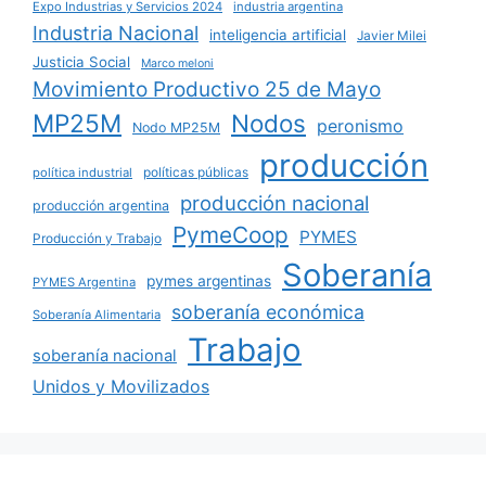
Expo Industrias y Servicios 2024
industria argentina
Industria Nacional
inteligencia artificial
Javier Milei
Justicia Social
Marco meloni
Movimiento Productivo 25 de Mayo
MP25M
Nodos
peronismo
Nodo MP25M
producción
políticas públicas
política industrial
producción nacional
producción argentina
PymeCoop
PYMES
Producción y Trabajo
Soberanía
pymes argentinas
PYMES Argentina
soberanía económica
Soberanía Alimentaria
Trabajo
soberanía nacional
Unidos y Movilizados