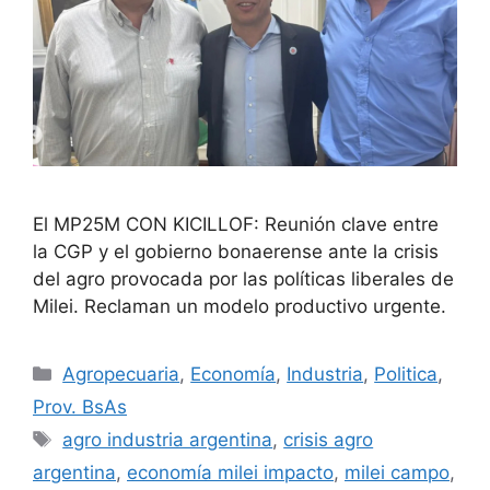
El MP25M CON KICILLOF: Reunión clave entre
la CGP y el gobierno bonaerense ante la crisis
del agro provocada por las políticas liberales de
Milei. Reclaman un modelo productivo urgente.
Agropecuaria
,
Economía
,
Industria
,
Politica
,
Prov. BsAs
agro industria argentina
,
crisis agro
argentina
,
economía milei impacto
,
milei campo
,