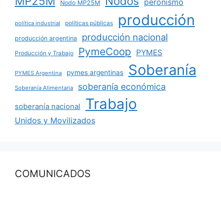
MP25M
Nodos
peronismo
Nodo MP25M
producción
políticas públicas
política industrial
producción nacional
producción argentina
PymeCoop
PYMES
Producción y Trabajo
Soberanía
pymes argentinas
PYMES Argentina
soberanía económica
Soberanía Alimentaria
Trabajo
soberanía nacional
Unidos y Movilizados
COMUNICADOS