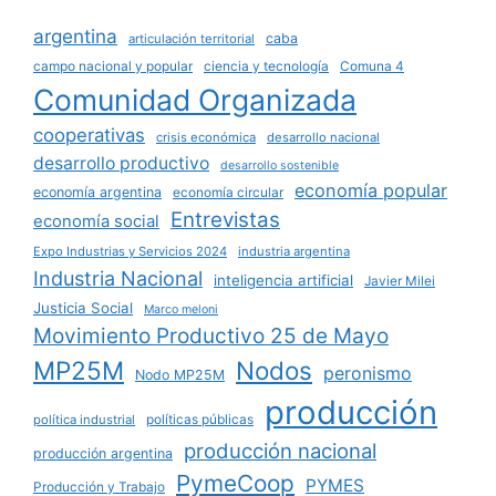
argentina
caba
articulación territorial
campo nacional y popular
ciencia y tecnología
Comuna 4
Comunidad Organizada
cooperativas
crisis económica
desarrollo nacional
desarrollo productivo
desarrollo sostenible
economía popular
economía argentina
economía circular
Entrevistas
economía social
Expo Industrias y Servicios 2024
industria argentina
Industria Nacional
inteligencia artificial
Javier Milei
Justicia Social
Marco meloni
Movimiento Productivo 25 de Mayo
MP25M
Nodos
peronismo
Nodo MP25M
producción
políticas públicas
política industrial
producción nacional
producción argentina
PymeCoop
PYMES
Producción y Trabajo