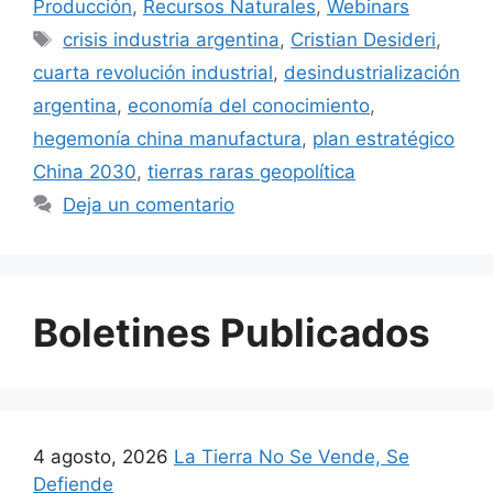
Producción
,
Recursos Naturales
,
Webinars
crisis industria argentina
,
Cristian Desideri
,
cuarta revolución industrial
,
desindustrialización
argentina
,
economía del conocimiento
,
hegemonía china manufactura
,
plan estratégico
China 2030
,
tierras raras geopolítica
Deja un comentario
Boletines Publicados
4 agosto, 2026
La Tierra No Se Vende, Se
Defiende