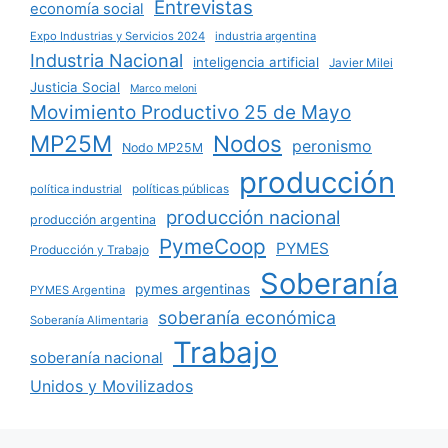
Entrevistas
economía social
Expo Industrias y Servicios 2024
industria argentina
Industria Nacional
inteligencia artificial
Javier Milei
Justicia Social
Marco meloni
Movimiento Productivo 25 de Mayo
MP25M
Nodos
peronismo
Nodo MP25M
producción
políticas públicas
política industrial
producción nacional
producción argentina
PymeCoop
PYMES
Producción y Trabajo
Soberanía
pymes argentinas
PYMES Argentina
soberanía económica
Soberanía Alimentaria
Trabajo
soberanía nacional
Unidos y Movilizados