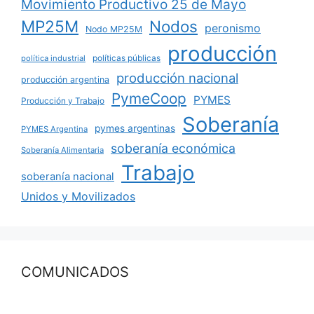
Movimiento Productivo 25 de Mayo
MP25M
Nodos
peronismo
Nodo MP25M
producción
políticas públicas
política industrial
producción nacional
producción argentina
PymeCoop
PYMES
Producción y Trabajo
Soberanía
pymes argentinas
PYMES Argentina
soberanía económica
Soberanía Alimentaria
Trabajo
soberanía nacional
Unidos y Movilizados
COMUNICADOS