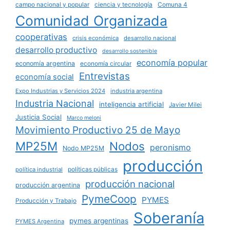
campo nacional y popular
ciencia y tecnología
Comuna 4
Comunidad Organizada
cooperativas
crisis económica
desarrollo nacional
desarrollo productivo
desarrollo sostenible
economía popular
economía argentina
economía circular
Entrevistas
economía social
Expo Industrias y Servicios 2024
industria argentina
Industria Nacional
inteligencia artificial
Javier Milei
Justicia Social
Marco meloni
Movimiento Productivo 25 de Mayo
MP25M
Nodos
peronismo
Nodo MP25M
producción
políticas públicas
política industrial
producción nacional
producción argentina
PymeCoop
PYMES
Producción y Trabajo
Soberanía
pymes argentinas
PYMES Argentina