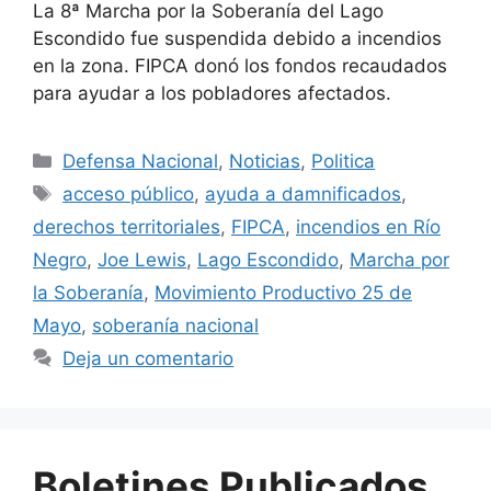
La 8ª Marcha por la Soberanía del Lago
Escondido fue suspendida debido a incendios
en la zona. FIPCA donó los fondos recaudados
para ayudar a los pobladores afectados.
Defensa Nacional
,
Noticias
,
Politica
acceso público
,
ayuda a damnificados
,
derechos territoriales
,
FIPCA
,
incendios en Río
Negro
,
Joe Lewis
,
Lago Escondido
,
Marcha por
la Soberanía
,
Movimiento Productivo 25 de
Mayo
,
soberanía nacional
Deja un comentario
Boletines Publicados