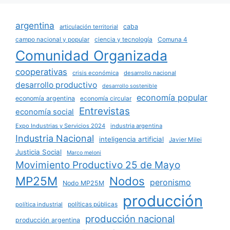
argentina
caba
articulación territorial
campo nacional y popular
ciencia y tecnología
Comuna 4
Comunidad Organizada
cooperativas
crisis económica
desarrollo nacional
desarrollo productivo
desarrollo sostenible
economía popular
economía argentina
economía circular
Entrevistas
economía social
Expo Industrias y Servicios 2024
industria argentina
Industria Nacional
inteligencia artificial
Javier Milei
Justicia Social
Marco meloni
Movimiento Productivo 25 de Mayo
MP25M
Nodos
peronismo
Nodo MP25M
producción
políticas públicas
política industrial
producción nacional
producción argentina