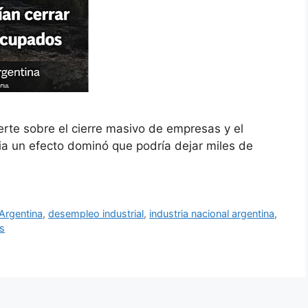
te sobre el cierre masivo de empresas y el
ia un efecto dominó que podría dejar miles de
 Argentina
,
desempleo industrial
,
industria nacional argentina
,
is