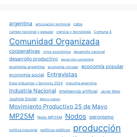
argentina
caba
articulación territorial
campo nacional y popular
ciencia y tecnología
Comuna 4
Comunidad Organizada
cooperativas
crisis económica
desarrollo nacional
desarrollo productivo
desarrollo sostenible
economía popular
economía argentina
economía circular
Entrevistas
economía social
Expo Industrias y Servicios 2024
industria argentina
Industria Nacional
inteligencia artificial
Javier Milei
Justicia Social
Marco meloni
Movimiento Productivo 25 de Mayo
MP25M
Nodos
peronismo
Nodo MP25M
producción
políticas públicas
política industrial