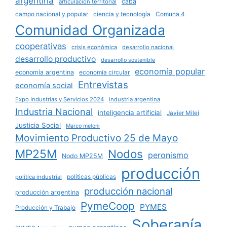
argentina
caba
articulación territorial
campo nacional y popular
ciencia y tecnología
Comuna 4
Comunidad Organizada
cooperativas
crisis económica
desarrollo nacional
desarrollo productivo
desarrollo sostenible
economía popular
economía argentina
economía circular
Entrevistas
economía social
Expo Industrias y Servicios 2024
industria argentina
Industria Nacional
inteligencia artificial
Javier Milei
Justicia Social
Marco meloni
Movimiento Productivo 25 de Mayo
MP25M
Nodos
peronismo
Nodo MP25M
producción
políticas públicas
política industrial
producción nacional
producción argentina
PymeCoop
PYMES
Producción y Trabajo
Soberanía