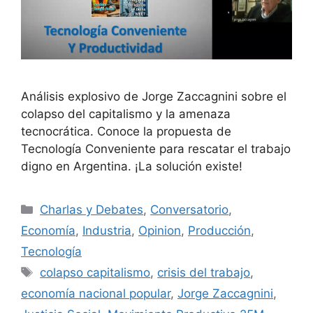
Análisis explosivo de Jorge Zaccagnini sobre el
colapso del capitalismo y la amenaza
tecnocrática. Conoce la propuesta de
Tecnología Conveniente para rescatar el trabajo
digno en Argentina. ¡La solución existe!
Charlas y Debates
,
Conversatorio
,
Economía
,
Industria
,
Opinion
,
Producción
,
Tecnología
colapso capitalismo
,
crisis del trabajo
,
economía nacional popular
,
Jorge Zaccagnini
,