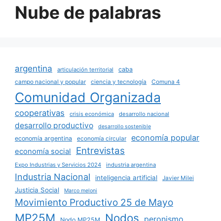
Nube de palabras
argentina
caba
articulación territorial
campo nacional y popular
ciencia y tecnología
Comuna 4
Comunidad Organizada
cooperativas
crisis económica
desarrollo nacional
desarrollo productivo
desarrollo sostenible
economía popular
economía argentina
economía circular
Entrevistas
economía social
Expo Industrias y Servicios 2024
industria argentina
Industria Nacional
inteligencia artificial
Javier Milei
Justicia Social
Marco meloni
Movimiento Productivo 25 de Mayo
MP25M
Nodos
peronismo
Nodo MP25M