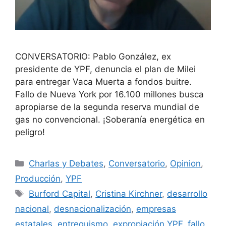
CONVERSATORIO: Pablo González, ex
presidente de YPF, denuncia el plan de Milei
para entregar Vaca Muerta a fondos buitre.
Fallo de Nueva York por 16.100 millones busca
apropiarse de la segunda reserva mundial de
gas no convencional. ¡Soberanía energética en
peligro!
Charlas y Debates
,
Conversatorio
,
Opinion
,
Producción
,
YPF
Burford Capital
,
Cristina Kirchner
,
desarrollo
nacional
,
desnacionalización
,
empresas
estatales
,
entreguismo
,
expropiación YPF
,
fallo