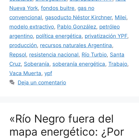
Nueva York
,
fondos buitre
,
gas no
convencional
,
gasoducto Néstor Kirchner
,
Milei
,
modelo extractivo
,
Pablo González
,
petróleo
argentino
,
política energética
,
privatización YPF
,
producción
,
recursos naturales Argentina
,
Repsol
,
resistencia nacional
,
Río Turbio
,
Santa
Cruz
,
Soberanía
,
soberanía energética
,
Trabajo
,
Vaca Muerta
,
ypf
Deja un comentario
«Río Negro fuera del
mapa energético: ¿Por