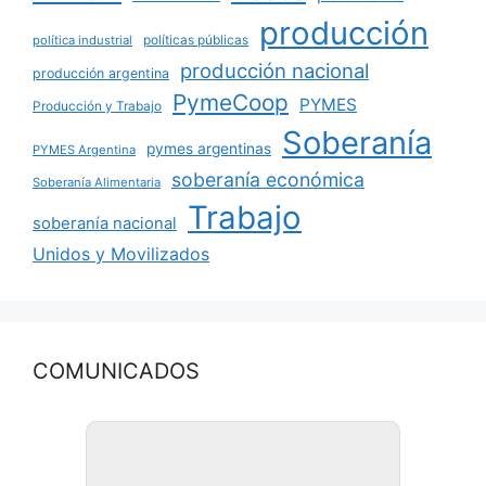
producción
políticas públicas
política industrial
producción nacional
producción argentina
PymeCoop
PYMES
Producción y Trabajo
Soberanía
pymes argentinas
PYMES Argentina
soberanía económica
Soberanía Alimentaria
Trabajo
soberanía nacional
Unidos y Movilizados
COMUNICADOS