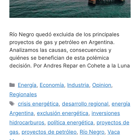
Río Negro quedó excluida de los principales
proyectos de gas y petróleo en Argentina.
Analizamos las causas, consecuencias y
quiénes se benefician de esta polémica
decisión. Por Andres Repar en Cohete a la Luna
Energía
,
Economía
,
Industria
,
Opinion
,
Regionales
crisis energética
,
desarrollo regional
,
energía
Argentina
,
exclusión energética
,
inversiones
hidrocarburos
,
política energética
,
proyectos de
gas
,
proyectos de petróleo
,
Río Negro
,
Vaca