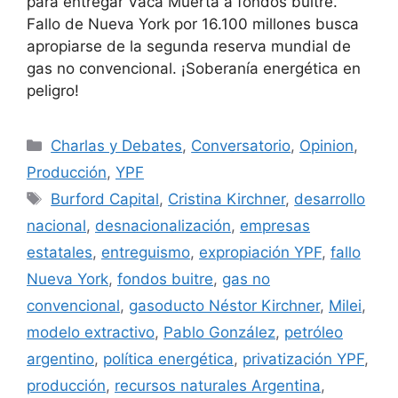
para entregar Vaca Muerta a fondos buitre.
Fallo de Nueva York por 16.100 millones busca
apropiarse de la segunda reserva mundial de
gas no convencional. ¡Soberanía energética en
peligro!
Charlas y Debates
,
Conversatorio
,
Opinion
,
Producción
,
YPF
Burford Capital
,
Cristina Kirchner
,
desarrollo
nacional
,
desnacionalización
,
empresas
estatales
,
entreguismo
,
expropiación YPF
,
fallo
Nueva York
,
fondos buitre
,
gas no
convencional
,
gasoducto Néstor Kirchner
,
Milei
,
modelo extractivo
,
Pablo González
,
petróleo
argentino
,
política energética
,
privatización YPF
,
producción
,
recursos naturales Argentina
,