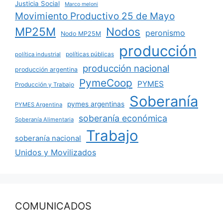
Justicia Social
Marco meloni
Movimiento Productivo 25 de Mayo
MP25M
Nodos
peronismo
Nodo MP25M
producción
políticas públicas
política industrial
producción nacional
producción argentina
PymeCoop
PYMES
Producción y Trabajo
Soberanía
pymes argentinas
PYMES Argentina
soberanía económica
Soberanía Alimentaria
Trabajo
soberanía nacional
Unidos y Movilizados
COMUNICADOS