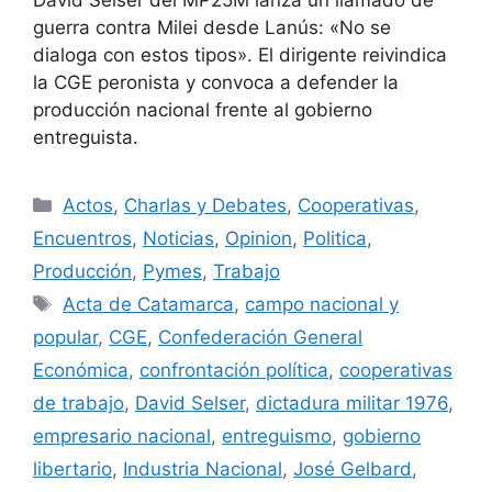
David Selser del MP25M lanza un llamado de
guerra contra Milei desde Lanús: «No se
dialoga con estos tipos». El dirigente reivindica
la CGE peronista y convoca a defender la
producción nacional frente al gobierno
entreguista.
Actos
,
Charlas y Debates
,
Cooperativas
,
Encuentros
,
Noticias
,
Opinion
,
Politica
,
Producción
,
Pymes
,
Trabajo
Acta de Catamarca
,
campo nacional y
popular
,
CGE
,
Confederación General
Económica
,
confrontación política
,
cooperativas
de trabajo
,
David Selser
,
dictadura militar 1976
,
empresario nacional
,
entreguismo
,
gobierno
libertario
,
Industria Nacional
,
José Gelbard
,