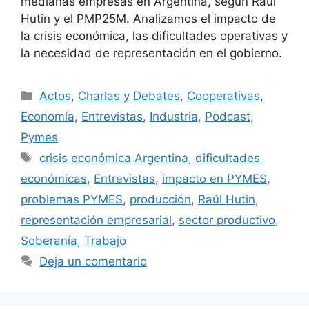
medianas empresas en Argentina, según Raúl
Hutin y el PMP25M. Analizamos el impacto de
la crisis económica, las dificultades operativas y
la necesidad de representación en el gobierno.
Actos
,
Charlas y Debates
,
Cooperativas
,
Economía
,
Entrevistas
,
Industria
,
Podcast
,
Pymes
crisis económica Argentina
,
dificultades
económicas
,
Entrevistas
,
impacto en PYMES
,
problemas PYMES
,
producción
,
Raúl Hutin
,
representación empresarial
,
sector productivo
,
Soberanía
,
Trabajo
Deja un comentario