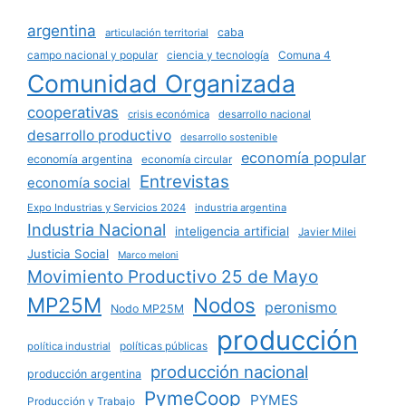
argentina
caba
articulación territorial
campo nacional y popular
ciencia y tecnología
Comuna 4
Comunidad Organizada
cooperativas
crisis económica
desarrollo nacional
desarrollo productivo
desarrollo sostenible
economía popular
economía argentina
economía circular
Entrevistas
economía social
Expo Industrias y Servicios 2024
industria argentina
Industria Nacional
inteligencia artificial
Javier Milei
Justicia Social
Marco meloni
Movimiento Productivo 25 de Mayo
MP25M
Nodos
peronismo
Nodo MP25M
producción
políticas públicas
política industrial
producción nacional
producción argentina
PymeCoop
PYMES
Producción y Trabajo