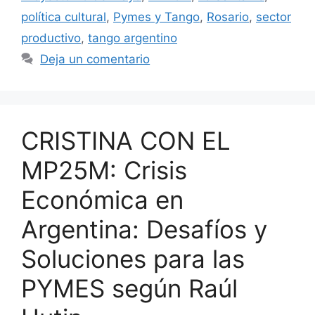
política cultural
,
Pymes y Tango
,
Rosario
,
sector
productivo
,
tango argentino
Deja un comentario
CRISTINA CON EL
MP25M: Crisis
Económica en
Argentina: Desafíos y
Soluciones para las
PYMES según Raúl