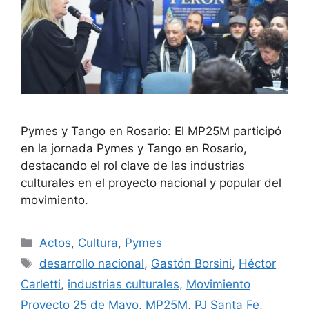
Pymes y Tango en Rosario: El MP25M participó
en la jornada Pymes y Tango en Rosario,
destacando el rol clave de las industrias
culturales en el proyecto nacional y popular del
movimiento.
Actos
,
Cultura
,
Pymes
desarrollo nacional
,
Gastón Borsini
,
Héctor
Carletti
,
industrias culturales
,
Movimiento
Proyecto 25 de Mayo
,
MP25M
,
PJ Santa Fe
,