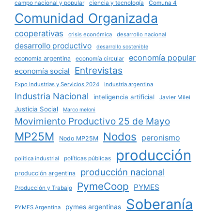
campo nacional y popular
ciencia y tecnología
Comuna 4
Comunidad Organizada
cooperativas
crisis económica
desarrollo nacional
desarrollo productivo
desarrollo sostenible
economía popular
economía argentina
economía circular
Entrevistas
economía social
Expo Industrias y Servicios 2024
industria argentina
Industria Nacional
inteligencia artificial
Javier Milei
Justicia Social
Marco meloni
Movimiento Productivo 25 de Mayo
MP25M
Nodos
peronismo
Nodo MP25M
producción
políticas públicas
política industrial
producción nacional
producción argentina
PymeCoop
PYMES
Producción y Trabajo
Soberanía
pymes argentinas
PYMES Argentina