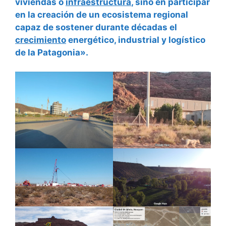
viviendas o
infraestructura
, sino en participar
en la creación de un ecosistema regional
capaz de sostener durante décadas el
crecimiento
energético, industrial y logístico
de la Patagonia».