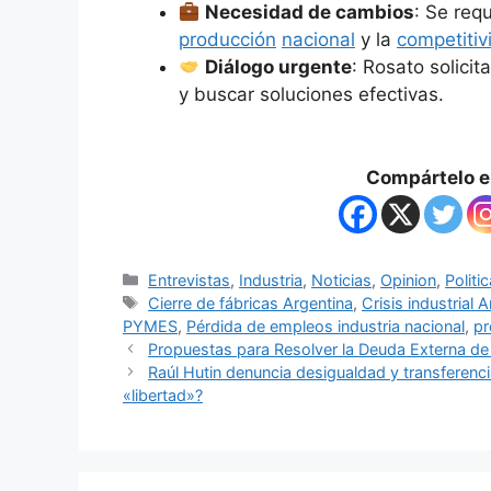
Necesidad de cambios
: Se req
producción
nacional
y la
competitiv
Diálogo urgente
: Rosato solicit
y buscar soluciones efectivas.
Compártelo en
Entrevistas
,
Industria
,
Noticias
,
Opinion
,
Politi
Cierre de fábricas Argentina
,
Crisis industrial
PYMES
,
Pérdida de empleos industria nacional
,
pr
Propuestas para Resolver la Deuda Externa de A
Raúl Hutin denuncia desigualdad y transferenci
«libertad»?