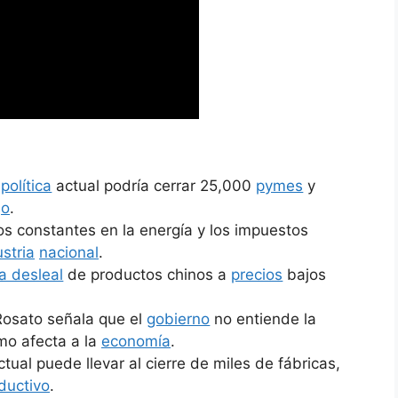
a
política
actual podría cerrar 25,000
pymes
y
jo
.
s constantes en la energía y los impuestos
ustria
nacional
.
a desleal
de productos chinos a
precios
bajos
Rosato señala que el
gobierno
no entiende la
o afecta a la
economía
.
ctual puede llevar al cierre de miles de fábricas,
ductivo
.