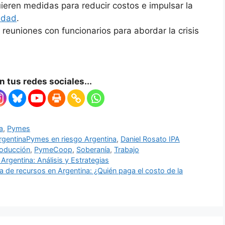
uieren medidas para reducir costos e impulsar la
idad
.
a reuniones con funcionarios para abordar la crisis
 tus redes sociales...
ca
,
Pymes
 ArgentinaPymes en riesgo Argentina
,
Daniel Rosato IPA
oducción
,
PymeCoop
,
Soberanía
,
Trabajo
rgentina: Análisis y Estrategias
a de recursos en Argentina: ¿Quién paga el costo de la