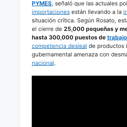
PYMES
, señaló que las actuales po
importaciones
están llevando a la
i
situación crítica. Según Rosato, es
el cierre de
25,000 pequeñas y m
hasta 300,000 puestos de
trabajo
competencia desleal
de productos i
gubernamental amenaza con desma
nacional
.