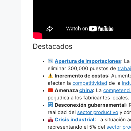
Destacados
Apertura de importaciones
: L
eliminar 300,000 puestos de
traba
Incremento de costos
: Aumento
afectan la
competitividad
de la
ind
Amenaza
china
: La
competenci
perjudica a los fabricantes locales.
Desconexión gubernamental
: 
realidad del
sector productivo
y cóm
Crisis industrial
: La situación a
representando el 5% del
sector pro