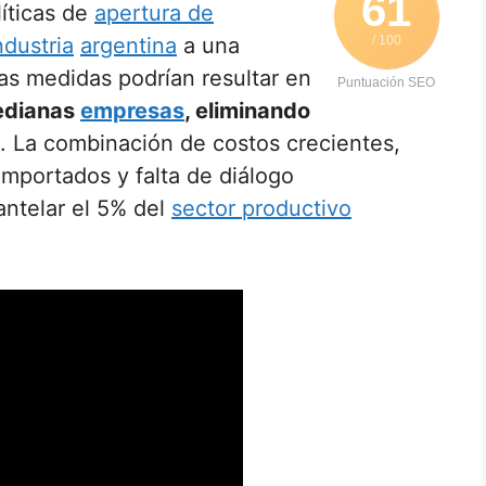
61
líticas de
apertura de
ndustria
argentina
a una
/ 100
tas medidas podrían resultar en
Puntuación SEO
edianas
empresas
, eliminando
. La combinación de costos crecientes,
mportados y falta de diálogo
ntelar el 5% del
sector productivo