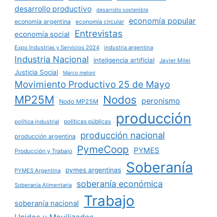
desarrollo productivo
desarrollo sostenible
economía popular
economía argentina
economía circular
Entrevistas
economía social
Expo Industrias y Servicios 2024
industria argentina
Industria Nacional
inteligencia artificial
Javier Milei
Justicia Social
Marco meloni
Movimiento Productivo 25 de Mayo
MP25M
Nodos
peronismo
Nodo MP25M
producción
políticas públicas
política industrial
producción nacional
producción argentina
PymeCoop
PYMES
Producción y Trabajo
Soberanía
pymes argentinas
PYMES Argentina
soberanía económica
Soberanía Alimentaria
Trabajo
soberanía nacional
Unidos y Movilizados