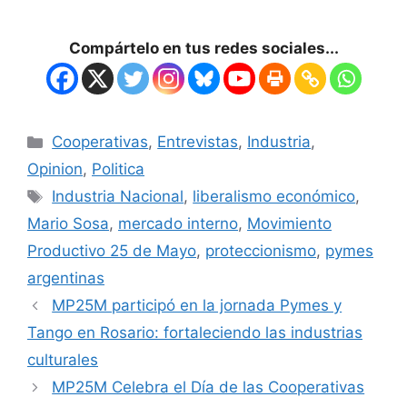
Compártelo en tus redes sociales...
Cooperativas
,
Entrevistas
,
Industria
,
Opinion
,
Politica
Industria Nacional
,
liberalismo económico
,
Mario Sosa
,
mercado interno
,
Movimiento
Productivo 25 de Mayo
,
proteccionismo
,
pymes
argentinas
MP25M participó en la jornada Pymes y
Tango en Rosario: fortaleciendo las industrias
culturales
MP25M Celebra el Día de las Cooperativas