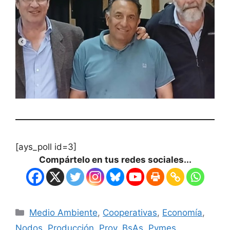
[ays_poll id=3]
Compártelo en tus redes sociales...
Medio Ambiente
,
Cooperativas
,
Economía
,
Nodos
,
Producción
,
Prov. BsAs
,
Pymes