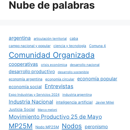
Nube de palabras
argentina
caba
articulación territorial
campo nacional y popular
ciencia y tecnología
Comuna 4
Comunidad Organizada
cooperativas
crisis económica
desarrollo nacional
desarrollo productivo
desarrollo sostenible
economía popular
economía argentina
economía circular
Entrevistas
economía social
Expo Industrias y Servicios 2024
industria argentina
Industria Nacional
inteligencia artificial
Javier Milei
Justicia Social
Marco meloni
Movimiento Productivo 25 de Mayo
MP25M
Nodos
peronismo
Nodo MP25M