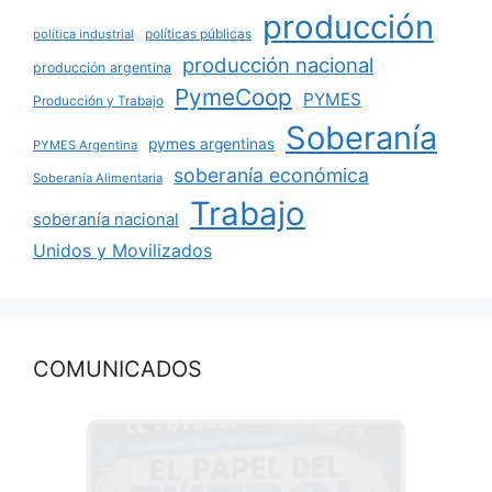
producción
políticas públicas
política industrial
producción nacional
producción argentina
PymeCoop
PYMES
Producción y Trabajo
Soberanía
pymes argentinas
PYMES Argentina
soberanía económica
Soberanía Alimentaria
Trabajo
soberanía nacional
Unidos y Movilizados
COMUNICADOS