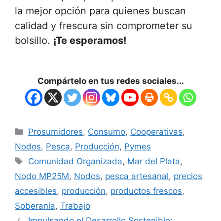
la mejor opción para quienes buscan
calidad y frescura sin comprometer su
bolsillo.
¡Te esperamos!
Compártelo en tus redes sociales...
Prosumidores
,
Consumo
,
Cooperativas
,
Nodos
,
Pesca
,
Producción
,
Pymes
Comunidad Organizada
,
Mar del Plata
,
Nodo MP25M
,
Nodos
,
pesca artesanal
,
precios
accesibles
,
producción
,
productos frescos
,
Soberanía
,
Trabajo
Impulsando el Desarrollo Sostenible: