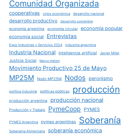
Comunidad Organizada
cooperativas
crisis económica
desarrollo nacional
desarrollo productivo
desarrollo sostenible
economía popular
economía argentina
economía circular
Entrevistas
economía social
Expo Industrias y Servicios 2024
industria argentina
Industria Nacional
inteligencia artificial
Javier Milei
Justicia Social
Marco meloni
Movimiento Productivo 25 de Mayo
MP25M
Nodos
peronismo
Nodo MP25M
producción
políticas públicas
política industrial
producción nacional
producción argentina
PymeCoop
PYMES
Producción y Trabajo
Soberanía
pymes argentinas
PYMES Argentina
soberanía económica
Soberanía Alimentaria