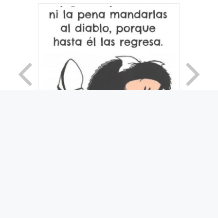
© 2026 Movimiento Productivo 25 de Mayo
• Creado
con
GeneratePress