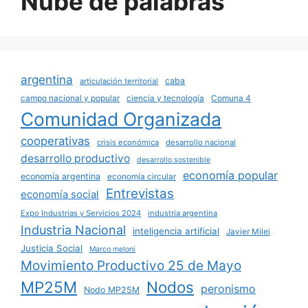
Nube de palabras
argentina
caba
articulación territorial
campo nacional y popular
ciencia y tecnología
Comuna 4
Comunidad Organizada
cooperativas
crisis económica
desarrollo nacional
desarrollo productivo
desarrollo sostenible
economía popular
economía argentina
economía circular
Entrevistas
economía social
Expo Industrias y Servicios 2024
industria argentina
Industria Nacional
inteligencia artificial
Javier Milei
Justicia Social
Marco meloni
Movimiento Productivo 25 de Mayo
MP25M
Nodos
peronismo
Nodo MP25M