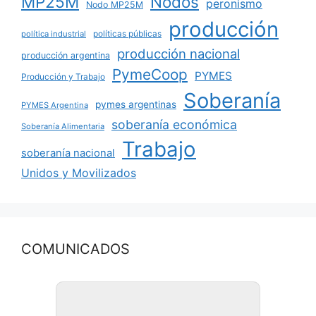
MP25M
Nodos
peronismo
Nodo MP25M
producción
políticas públicas
política industrial
producción nacional
producción argentina
PymeCoop
PYMES
Producción y Trabajo
Soberanía
pymes argentinas
PYMES Argentina
soberanía económica
Soberanía Alimentaria
Trabajo
soberanía nacional
Unidos y Movilizados
COMUNICADOS