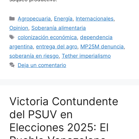
Agropecuaria
,
Energía
,
Internacionales
,
Opinion
,
Soberanía alimentaria
colonización económica
,
dependencia
argentina
,
entrega del agro
,
MP25M denuncia
,
soberanía en riesgo
,
Tether imperialismo
Deja un comentario
Victoria Contundente
del PSUV en
Elecciones 2025: El