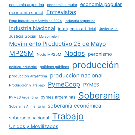
economía popular
economía argentina
economía circular
Entrevistas
economía social
Expo Industrias y Servicios 2024
industria argentina
Industria Nacional
inteligencia artificial
Javier Milei
Justicia Social
Marco meloni
Movimiento Productivo 25 de Mayo
MP25M
Nodos
peronismo
Nodo MP25M
producción
políticas públicas
política industrial
producción nacional
producción argentina
PymeCoop
PYMES
Producción y Trabajo
Soberanía
pymes argentinas
PYMES Argentina
soberanía económica
Soberanía Alimentaria
Trabajo
soberanía nacional
Unidos y Movilizados