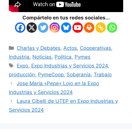
Compártelo en tus redes sociales...
Charlas y Debates
,
Actos
,
Cooperativas
,
Industria
,
Noticias
,
Politica
,
Pymes
Expo
,
Expo Industrias y Servicios 2024
,
producción
,
PymeCoop
,
Soberanía
,
Trabajo
Jose María «Pepe» Lojo en la Expo
Industrias y Servicios 2024
Laura Cibelli de UTEP en Expo Industrias y
Servicios 2024