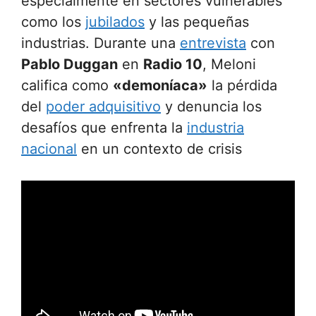
especialmente en sectores vulnerables
como los
jubilados
y las pequeñas
industrias. Durante una
entrevista
con
Pablo Duggan
en
Radio 10
, Meloni
califica como
«demoníaca»
la pérdida
del
poder adquisitivo
y denuncia los
desafíos que enfrenta la
industria
nacional
en un contexto de crisis