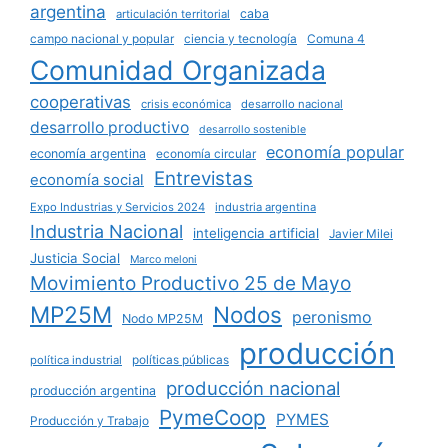
argentina
caba
articulación territorial
campo nacional y popular
ciencia y tecnología
Comuna 4
Comunidad Organizada
cooperativas
crisis económica
desarrollo nacional
desarrollo productivo
desarrollo sostenible
economía popular
economía argentina
economía circular
Entrevistas
economía social
Expo Industrias y Servicios 2024
industria argentina
Industria Nacional
inteligencia artificial
Javier Milei
Justicia Social
Marco meloni
Movimiento Productivo 25 de Mayo
MP25M
Nodos
peronismo
Nodo MP25M
producción
políticas públicas
política industrial
producción nacional
producción argentina
PymeCoop
PYMES
Producción y Trabajo