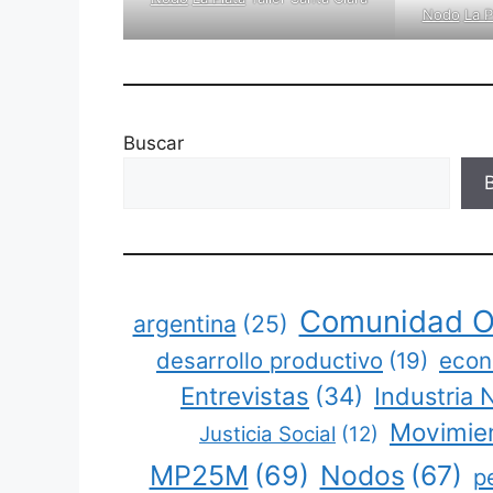
Nodo
La P
Buscar
Comunidad O
argentina
(25)
desarrollo productivo
(19)
econ
Entrevistas
(34)
Industria 
Movimien
Justicia Social
(12)
MP25M
(69)
Nodos
(67)
p