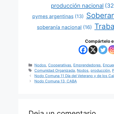
producción nacional
(32
Soberan
pymes argentinas
(13)
Traba
soberanía nacional
(16)
Compártelo en
Nodos
,
Cooperativas
,
Emprendedores
,
Encue
Comunidad Organizada
,
Nodos
,
producción
,
Nodo Comuna 11 Día del Veterano y de los Caí
Nodo Comuna 13, CABA
Deja un comentario