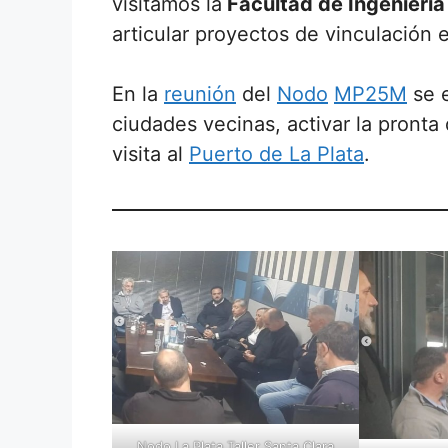
visitamos la
Facultad de Ingeniería
articular proyectos de vinculación 
En la
reunión
del
Nodo
MP25M
se e
ciudades vecinas, activar la pront
visita al
Puerto de La Plata
.
Nodo
La Plata
Taller Santa Clara