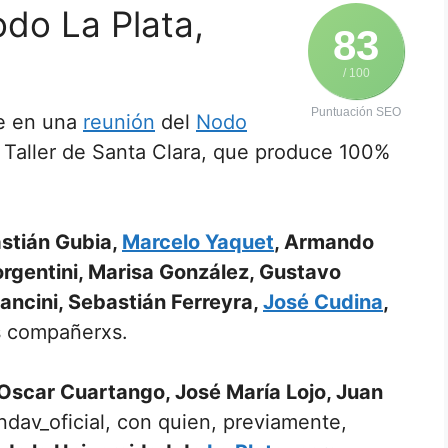
do La Plata,
83
/ 100
Puntuación SEO
e en una
reunión
del
Nodo
el Taller de Santa Clara, que produce 100%
stián Gubia,
Marcelo Yaquet
, Armando
orgentini, Marisa González, Gustavo
Mancini, Sebastián Ferreyra,
José Cudina
,
s compañerxs.
Oscar Cuartango, José María Lojo, Juan
ndav_oficial, con quien, previamente,