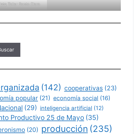
lata
Taller Santa Clara
Buscar
rganizada
(142)
cooperativas
(23)
omía popular
(21)
economía social
(16)
Nacional
(29)
inteligencia artificial
(12)
to Productivo 25 de Mayo
(35)
producción
(235)
eronismo
(20)