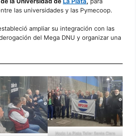
 de la Universidad de
La Plata
,
para
entre las universidades y las Pymecoop.
stableció ampliar su integración con las
a derogación del Mega DNU y organizar una
Nodo
La Plata
Taller Santa Clara