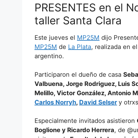
PRESENTES en el No
taller Santa Clara
Este jueves el
MP25M
dijo Present
MP25M
de
La Plata
, realizada en 
argentino.
Participaron el dueño de casa
Seba
Valbuena, Jorge Rodriguez, Luis S
Melillo, Victor González, Antonio 
Carlos Norryh
,
David Selser
y otrx
Especialmente invitados asistieron
Boglione y Ricardo Herrera
, de @u