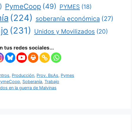
PymeCoop
(49)
)
PYMES
(18)
ía
(224)
soberanía económica
(27)
jo
(231)
Unidos y Movilizados
(20)
 tus redes sociales...
ntros
,
Producción
,
Prov. BsAs
,
Pymes
PymeCoop
,
Soberanía
,
Trabajo
dos en la guerra de Malvinas