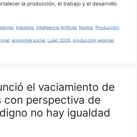
talecer la producción, el trabajo y el desarrollo
edores
,
Industria
,
Inteligencia Artificial
,
Nodos
,
Producción
,
torial
,
economía social
,
Luján 2026
,
producción regional
,
nció el vaciamiento de
s con perspectiva de
 digno no hay igualdad