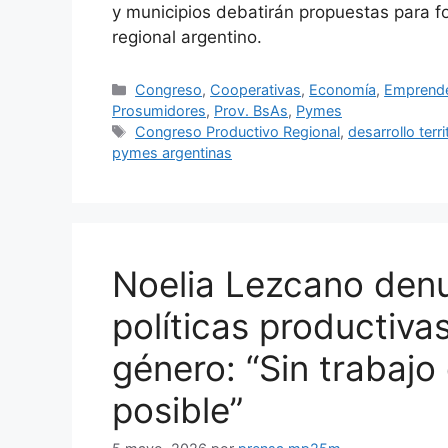
y municipios debatirán propuestas para for
regional argentino.
Congreso
,
Cooperativas
,
Economía
,
Emprend
Prosumidores
,
Prov. BsAs
,
Pymes
Congreso Productivo Regional
,
desarrollo terri
pymes argentinas
Noelia Lezcano denu
políticas productiva
género: “Sin trabajo
posible”