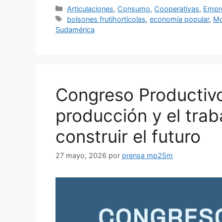
Articulaciones
,
Consumo
,
Cooperativas
,
Empr
bolsones frutihortícolas
,
economía popular
,
Mo
Sudamérica
Congreso Productivo
producción y el trab
construir el futuro
27 mayo, 2026
por
prensa mp25m