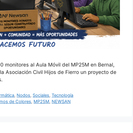
onitores al Aula Móvil del MP25M en Bernal,
a Asociación Civil Hijos de Fierro un proyecto de
s.
rmática
,
Nodos
,
Sociales
,
Tecnología
mos de Colores
,
MP25M
,
NEWSAN