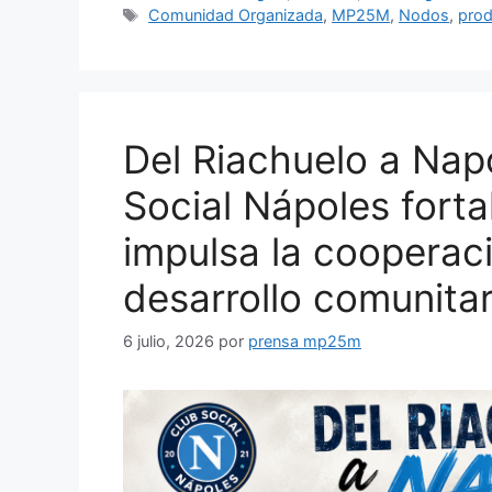
Comunidad Organizada
,
MP25M
,
Nodos
,
prod
Del Riachuelo a Napo
Social Nápoles forta
impulsa la cooperaci
desarrollo comunitar
6 julio, 2026
por
prensa mp25m