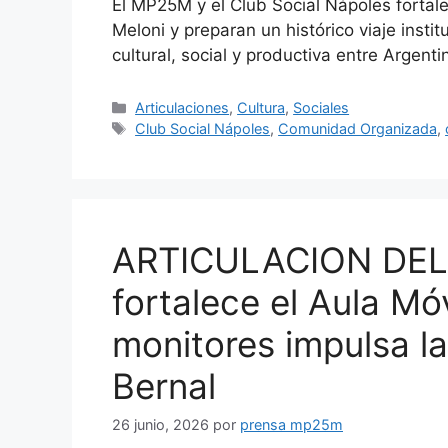
El MP25M y el Club Social Nápoles fortale
Meloni y preparan un histórico viaje insti
cultural, social y productiva entre Argentin
Articulaciones
,
Cultura
,
Sociales
Club Social Nápoles
,
Comunidad Organizada
,
ARTICULACION DE
fortalece el Aula Mó
monitores impulsa la 
Bernal
26 junio, 2026
por
prensa mp25m