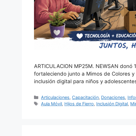
ARTICULACION MP25M. NEWSAN donó 10 m
fortaleciendo junto a Mimos de Colores y l
inclusión digital para niños y adolescente
Articulaciones
,
Capacitación
,
Donaciones
,
Info
Aula Móvil
,
Hijos de Fierro
,
Inclusión Digital
,
Mi