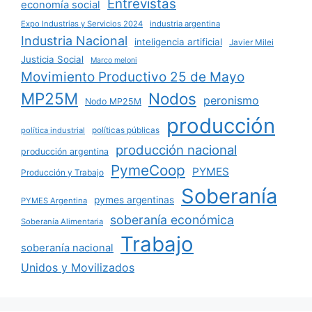
Entrevistas
economía social
Expo Industrias y Servicios 2024
industria argentina
Industria Nacional
inteligencia artificial
Javier Milei
Justicia Social
Marco meloni
Movimiento Productivo 25 de Mayo
MP25M
Nodos
peronismo
Nodo MP25M
producción
políticas públicas
política industrial
producción nacional
producción argentina
PymeCoop
PYMES
Producción y Trabajo
Soberanía
pymes argentinas
PYMES Argentina
soberanía económica
Soberanía Alimentaria
Trabajo
soberanía nacional
Unidos y Movilizados