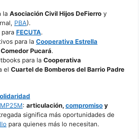
a la
Asociación Civil Hijos DeFierro
y
rnal,
PBA
).
s para
FECUTA
.
tivos para la
Cooperativa Estrella
l Comedor Pucará
.
etbooks para la
Cooperativa
a el
Cuartel de Bomberos del Barrio Padre
olidaridad
MP25M
:
articulación,
compromiso
y
tregada significa más oportunidades de
llo
para quienes más lo necesitan.