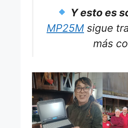
Y esto es s
MP25M
sigue tra
más co