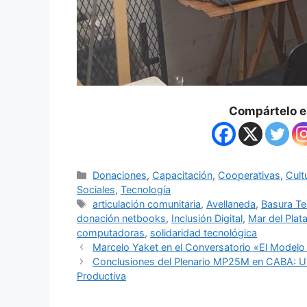
Compártelo en
Donaciones
,
Capacitación
,
Cooperativas
,
Cult
Sociales
,
Tecnología
articulación comunitaria
,
Avellaneda
,
Basura Te
donación netbooks
,
Inclusión Digital
,
Mar del Plat
computadoras
,
solidaridad tecnológica
Marcelo Yaket en el Conversatorio «El Model
Conclusiones del Plenario MP25M en CABA: Uni
Productiva