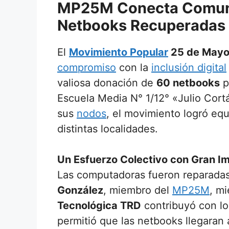
MP25M Conecta Comuni
Netbooks Recuperadas
El
Movimiento Popular
25 de Mayo
compromiso
con la
inclusión digital
valiosa donación de
60 netbooks
p
Escuela Media N° 1/12° «Julio Cortá
sus
nodos
, el movimiento logró equ
distintas localidades.
Un Esfuerzo Colectivo con Gran I
Las computadoras fueron reparada
González
, miembro del
MP25M
, m
Tecnológica TRD
contribuyó con lo
permitió que las netbooks llegaran