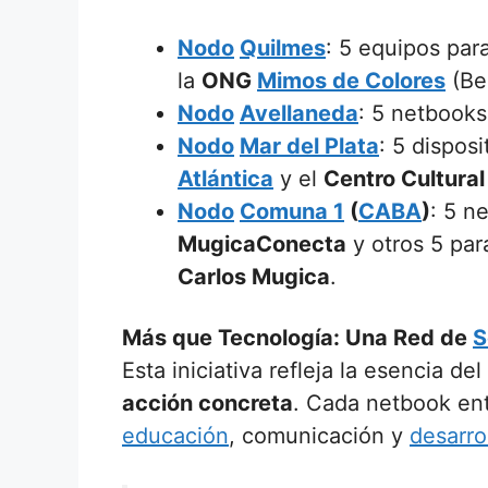
Nodo
Quilmes
: 5 equipos par
la
ONG
Mimos de Colores
(Be
Nodo
Avellaneda
: 5 netbook
Nodo
Mar del Plata
: 5 disposi
Atlántica
y el
Centro Cultura
Nodo
Comuna 1
(
CABA
)
: 5 n
MugicaConecta
y otros 5 par
Carlos Mugica
.
Más que Tecnología: Una Red de
S
Esta iniciativa refleja la esencia del
acción concreta
. Cada netbook en
educación
, comunicación y
desarro