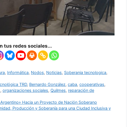
 tus redes sociales...
ura
,
Informática
,
Nodos
,
Noticias
,
Soberania tecnologica
,
cnológica TRD
,
Bernardo González
,
caba
,
cooperativas
,
a
,
organizaciones sociales
,
Quilmes
,
reparación de
o Argentino» Hacia un Proyecto de Nación Soberano
dad, Producción y Soberanía para una Ciudad Inclusiva y