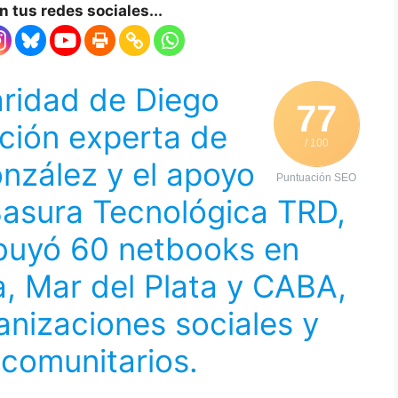
 tus redes sociales...
daridad de Diego
77
ación experta de
/ 100
nzález y el apoyo
Puntuación SEO
Basura Tecnológica TRD,
buyó 60 netbooks en
a, Mar del Plata y CABA,
anizaciones sociales y
comunitarios.