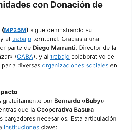
dades con Donación de
 (
MP25M
)
sigue demostrando su
y el
trabajo
territorial. Gracias a una
or parte de
Diego Marranti
, Director de la
zar» (
CABA
), y al
trabajo
colaborativo de
ipar a diversas
organizaciones sociales
en
mpacto
s gratuitamente por
Bernardo «Buby»
ientras que la
Cooperativa Basura
s cargadores necesarios. Esta articulación
 a
instituciones
clave: