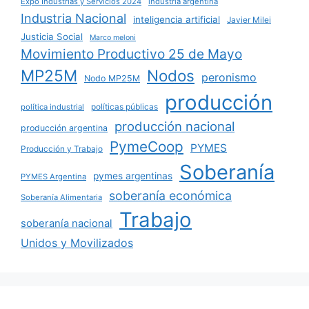
Expo Industrias y Servicios 2024
industria argentina
Industria Nacional
inteligencia artificial
Javier Milei
Justicia Social
Marco meloni
Movimiento Productivo 25 de Mayo
MP25M
Nodos
peronismo
Nodo MP25M
producción
políticas públicas
política industrial
producción nacional
producción argentina
PymeCoop
PYMES
Producción y Trabajo
Soberanía
pymes argentinas
PYMES Argentina
soberanía económica
Soberanía Alimentaria
Trabajo
soberanía nacional
Unidos y Movilizados