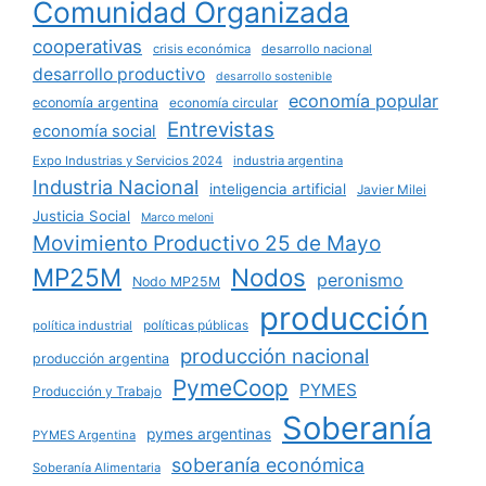
Comunidad Organizada
cooperativas
crisis económica
desarrollo nacional
desarrollo productivo
desarrollo sostenible
economía popular
economía argentina
economía circular
Entrevistas
economía social
Expo Industrias y Servicios 2024
industria argentina
Industria Nacional
inteligencia artificial
Javier Milei
Justicia Social
Marco meloni
Movimiento Productivo 25 de Mayo
MP25M
Nodos
peronismo
Nodo MP25M
producción
políticas públicas
política industrial
producción nacional
producción argentina
PymeCoop
PYMES
Producción y Trabajo
Soberanía
pymes argentinas
PYMES Argentina
soberanía económica
Soberanía Alimentaria