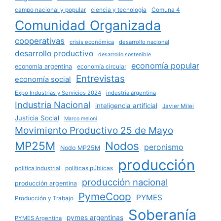
campo nacional y popular
ciencia y tecnología
Comuna 4
Comunidad Organizada
cooperativas
crisis económica
desarrollo nacional
desarrollo productivo
desarrollo sostenible
economía popular
economía argentina
economía circular
Entrevistas
economía social
Expo Industrias y Servicios 2024
industria argentina
Industria Nacional
inteligencia artificial
Javier Milei
Justicia Social
Marco meloni
Movimiento Productivo 25 de Mayo
MP25M
Nodos
peronismo
Nodo MP25M
producción
políticas públicas
política industrial
producción nacional
producción argentina
PymeCoop
PYMES
Producción y Trabajo
Soberanía
pymes argentinas
PYMES Argentina