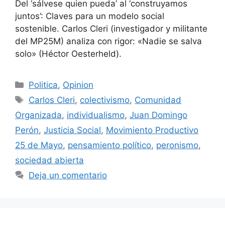
Del ‘sálvese quien pueda’ al ‘construyamos
juntos’: Claves para un modelo social
sostenible. Carlos Cleri (investigador y militante
del MP25M) analiza con rigor: «Nadie se salva
solo» (Héctor Oesterheld).
Politica
,
Opinion
Carlos Cleri
,
colectivismo
,
Comunidad
Organizada
,
individualismo
,
Juan Domingo
Perón
,
Justicia Social
,
Movimiento Productivo
25 de Mayo
,
pensamiento político
,
peronismo
,
sociedad abierta
Deja un comentario