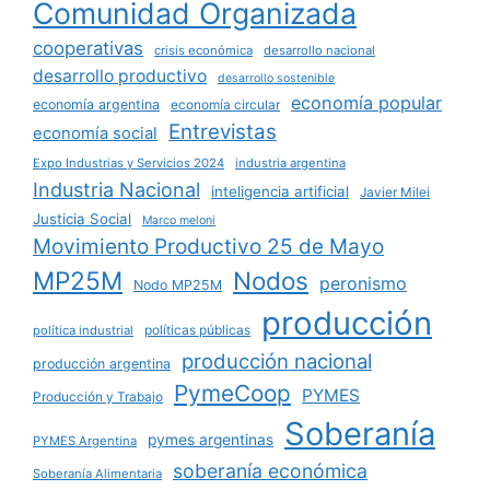
Comunidad Organizada
cooperativas
crisis económica
desarrollo nacional
desarrollo productivo
desarrollo sostenible
economía popular
economía argentina
economía circular
Entrevistas
economía social
Expo Industrias y Servicios 2024
industria argentina
Industria Nacional
inteligencia artificial
Javier Milei
Justicia Social
Marco meloni
Movimiento Productivo 25 de Mayo
MP25M
Nodos
peronismo
Nodo MP25M
producción
políticas públicas
política industrial
producción nacional
producción argentina
PymeCoop
PYMES
Producción y Trabajo
Soberanía
pymes argentinas
PYMES Argentina
soberanía económica
Soberanía Alimentaria