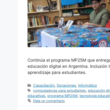
Continúa el programa MP25M que entrega 
educación digital en Argentina. Inclusión
aprendizaje para estudiantes.
Capacitación
,
Donaciones
,
Informática
computadoras para estudiantes
,
educación dig
educativas
,
programa MP25M
,
tecnología educat
Deja un comentario